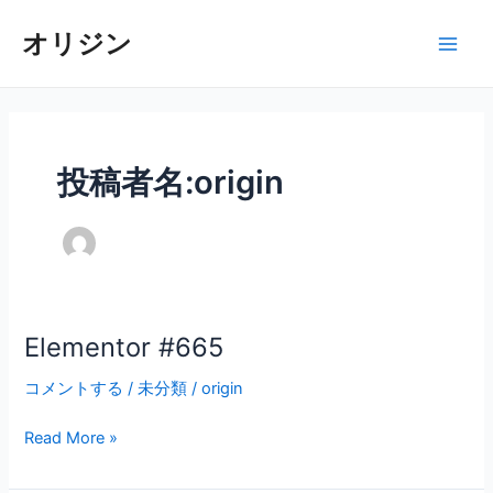
内
Main
オリジン
容
Men
を
ス
キ
ッ
プ
投稿者名:origin
Elementor #665
Elementor
#665
コメントする
/
未分類
/
origin
Read More »