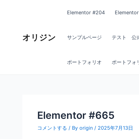
内
Post
容
navigation
Elementor #204
Elementor
を
ス
オリジン
キ
サンプルページ
テスト 公式
ッ
プ
ポートフォリオ
ポートフォリ
Elementor #665
コメントする
/ By
origin
/
2025年7月13日